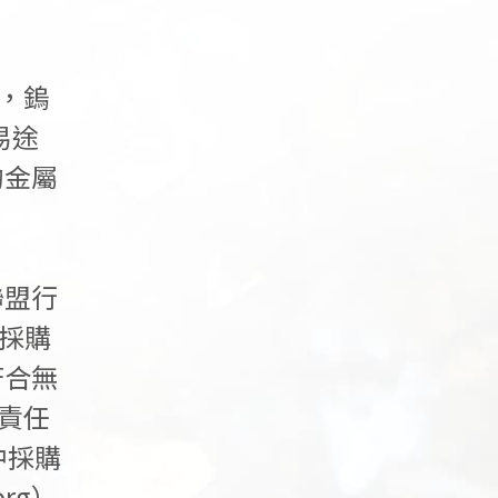
n，鎢
易途
的金屬
聯盟行
商採購
符合無
的責任
中採購
org
）