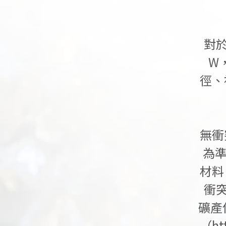
對於
W
徑、
無衝
為準
材料
衝突
礦產
（
ht