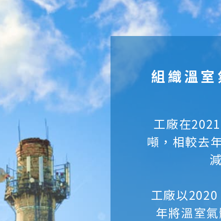
組織溫室
工廠在202
噸，相較去年2
減
工廠以202
年將溫室氣