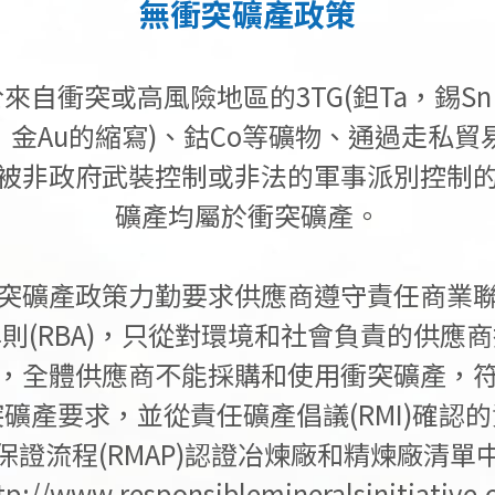
無衝突礦產政策
來自衝突或高風險地區的3TG(鉭Ta，錫S
，金Au的縮寫)、鈷Co等礦物、通過走私貿
被非政府武裝控制或非法的軍事派別控制
礦產均屬於衝突礦產。
突礦產政策力勤要求供應商遵守責任商業
則(RBA)，只從對環境和社會負責的供應
，全體供應商不能採購和使用衝突礦產，
礦產要求，並從責任礦產倡議(RMI)確認
保證流程(RMAP)認證冶煉廠和精煉廠清單
tp://www.responsiblemineralsinitiative.