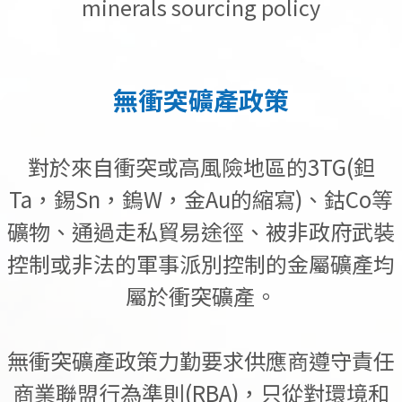
minerals sourcing policy
無衝突礦產政策
對於來自衝突或高風險地區的3TG(鉭
Ta，錫Sn，鎢W，金Au的縮寫)、鈷Co等
礦物、通過走私貿易途徑、被非政府武裝
控制或非法的軍事派別控制的金屬礦產均
屬於衝突礦產。
無衝突礦產政策力勤要求供應商遵守責任
商業聯盟行為準則(RBA)，只從對環境和