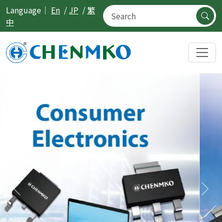
Language｜
En
/
JP
/
繁
中
Previous
Nex