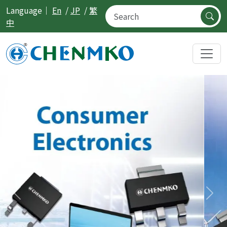
Language｜
En
/
JP
/
繁
中
Previous
Nex