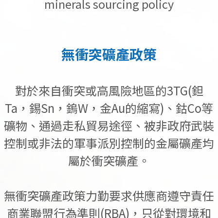
minerals sourcing policy
無衝突礦產政策
對於來自衝突或高風險地區的3TG(鉭
Ta，錫Sn，鎢W，金Au的縮寫)、鈷Co等
礦物、通過走私貿易途徑、被非政府武裝
控制或非法的軍事派別控制的金屬礦產均
屬於衝突礦產。
無衝突礦產政策力勤要求供應商遵守責任
商業聯盟行為準則(RBA)，只從對環境和