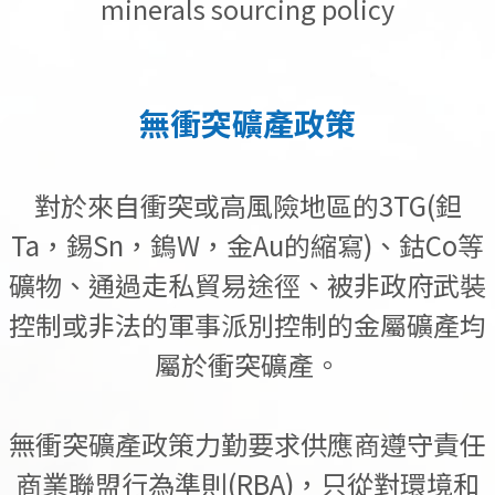
minerals sourcing policy
無衝突礦產政策
對於來自衝突或高風險地區的3TG(鉭
Ta，錫Sn，鎢W，金Au的縮寫)、鈷Co等
礦物、通過走私貿易途徑、被非政府武裝
控制或非法的軍事派別控制的金屬礦產均
屬於衝突礦產。
無衝突礦產政策力勤要求供應商遵守責任
商業聯盟行為準則(RBA)，只從對環境和