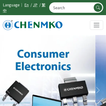
Language｜
En
/
JP
/
繁
中
Previous
Nex