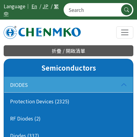
Language｜
En
/
JP
/
繁
中
折疊 / 開啟清單
Semiconductors
DIODES
Protection Devices (2325)
RF Diodes (2)
Diodes (337)