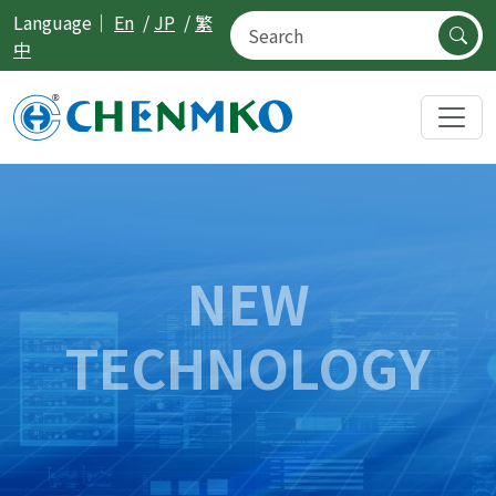
Language｜
En
/
JP
/
繁
中
NEW
TECHNOLOGY