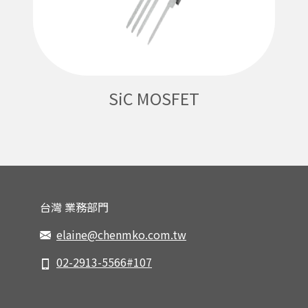
SiC MOSFET
台灣 業務部門
elaine@chenmko.com.tw
02-2913-5566#107