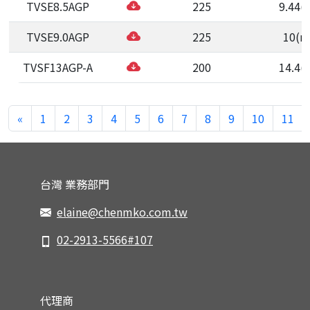
TVSE8.5AGP
225
9.44(
TVSE9.0AGP
225
10(m
TVSF13AGP-A
200
14.4(
«
1
2
3
4
5
6
7
8
9
10
11
台灣 業務部門
elaine@chenmko.com.tw
02-2913-5566#107
代理商