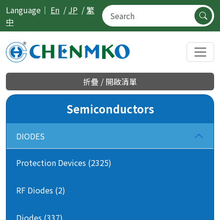
Language｜
En
/
JP
/
繁
中
折疊 / 開啟清單
Semiconductors
DIODES
Protection Devices (2325)
RF Diodes (2)
Diodes (337)