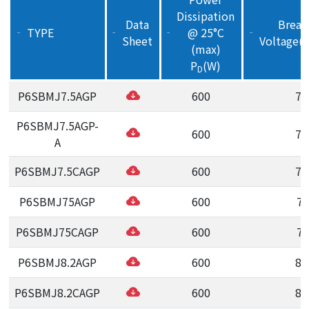
Dissipation
Data
Brea
TYPE
@ 25°C
‒
‒
‒
‒
Sheet
Voltage(t
(max)
P
(W)
D
P6SBMJ7.5AGP
600
7.
P6SBMJ7.5AGP-
600
7.
A
P6SBMJ7.5CAGP
600
7.
P6SBMJ75AGP
600
75
P6SBMJ75CAGP
600
75
P6SBMJ8.2AGP
600
8.
P6SBMJ8.2CAGP
600
8.