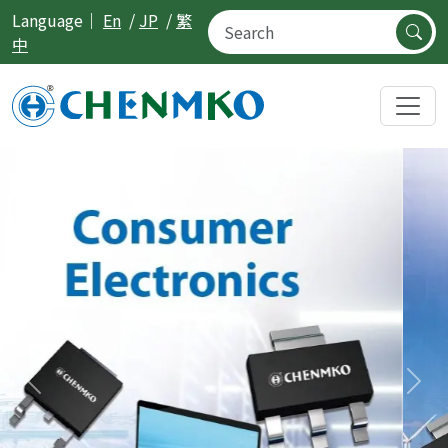
Language｜
En
/
JP
/
繁
中
Previous
Nex