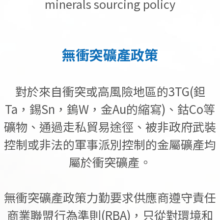
minerals sourcing policy
無衝突礦產政策
對於來自衝突或高風險地區的3TG(鉭
Ta，錫Sn，鎢W，金Au的縮寫)、鈷Co等
礦物、通過走私貿易途徑、被非政府武裝
控制或非法的軍事派別控制的金屬礦產均
屬於衝突礦產。
無衝突礦產政策力勤要求供應商遵守責任
商業聯盟行為準則(RBA)，只從對環境和